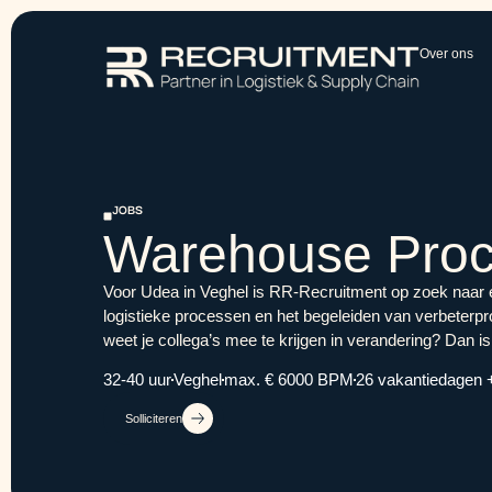
Over ons
JOBS
Warehouse Proc
Voor Udea in Veghel is RR-Recruitment op zoek naar e
logistieke processen en het begeleiden van verbeterpro
weet je collega’s mee te krijgen in verandering? Dan i
32-40 uur
Veghel
max. € 6000 BPM
26 vakantiedagen + 
Solliciteren