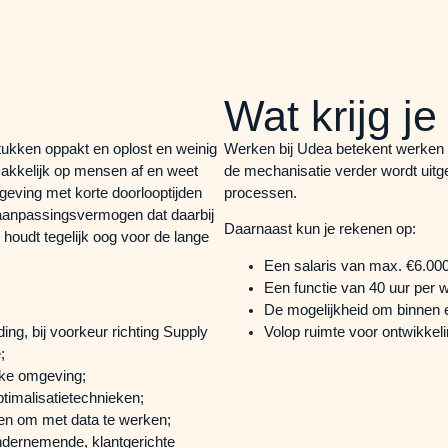
Wat krijg j
stukken oppakt en oplost en weinig
Werken bij Udea betekent werken b
 makkelijk op mensen af en weet
de mechanisatie verder wordt uitg
eving met korte doorlooptijden
processen.
et aanpassingsvermogen dat daarbij
Daarnaast kun je rekenen op:
houdt tegelijk oog voor de lange
Een salaris van max. €6.000
Een functie van 40 uur per 
De mogelijkheid om binnen e
ng, bij voorkeur richting Supply
Volop ruimte voor ontwikke
;
eke omgeving;
timalisatietechnieken;
en om met data te werken;
dernemende, klantgerichte