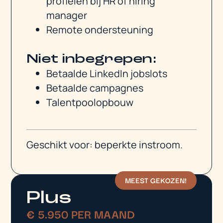
profielen bij HR of hiring
manager
Remote ondersteuning
Niet inbegrepen:
Betaalde LinkedIn jobslots
Betaalde campagnes
Talentpoolopbouw
Geschikt voor: beperkte instroom.
MEEST GEKOZEN!
Plus
€ 5.950 PER MAAND