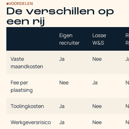
VOORDELEN
De verschillen op
een rij
Eigen
Losse
R
recruiter
W&S
R
Vaste
Ja
Nee
J
maandkosten
Fee per
Nee
Ja
N
plaatsing
Toolingkosten
Ja
Nee
N
Werkgeversrisico
Ja
Nee
N