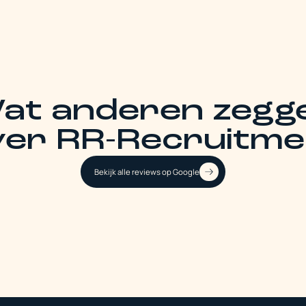
at anderen zegg
ver RR-Recruitme
Bekijk alle reviews op Google