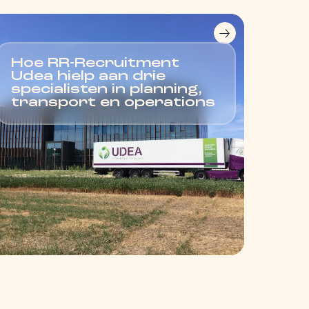
Hoe RR-Recruitment
Udea hielp aan drie
specialisten in planning,
transport en operations