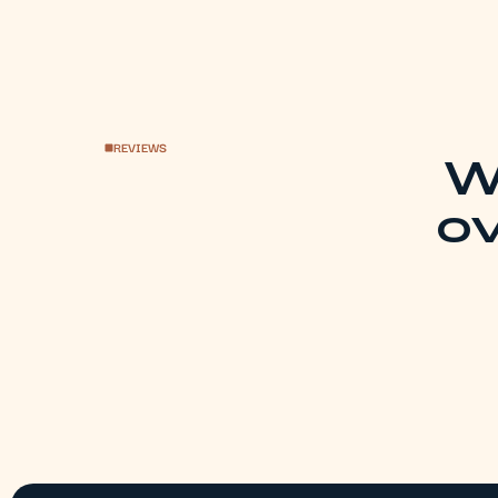
REVIEWS
W
o