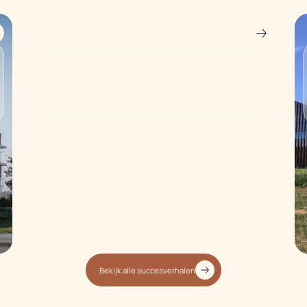
Hoe RR-Recruitment
uitgroeide tot de vaste
recruitmentpartner van
Logicall Venlo
Bekijk alle succesverhalen