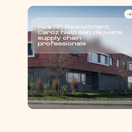
Hoe RR-Recruitment
Caroz hielp aan de juiste
supply chain
professionals