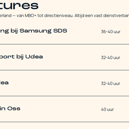
tures
rland — van MBO+ tot directieniveau. Altijd een vast dienstverba
ing bij Samsung SDS
36-40 uur
ort bij Udea
32-40 uur
dea
32-40 uur
 in Oss
40 uur