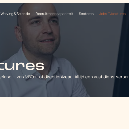
Werving & Selectie
Recruitment capaciteit
Sectoren
Jobs / Vacatures
tures
rland — van MBO+ tot directieniveau. Altijd een vast dienstverba