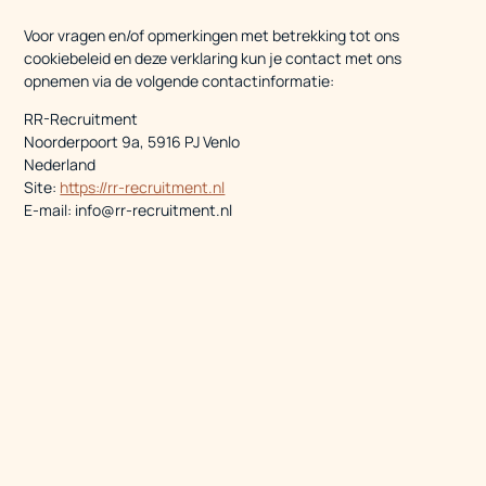
Voor vragen en/of opmerkingen met betrekking tot ons
cookiebeleid en deze verklaring kun je contact met ons
opnemen via de volgende contactinformatie:
RR-Recruitment
Noorderpoort 9a, 5916 PJ Venlo
Nederland
Site:
https://rr-recruitment.nl
E-mail:
info@
rr-recruitment.nl
Telefoonnummer: +31 6 8319 0313
Dit Cookiebeleid is gesynchroniseerd met
cookiedatabase.org
op 28 mei 2026.