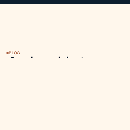
BLOG
Andere blogs over
de
logistieke
arbeidsmarkt
augustus 5, 2026
Waarom HR-
professionals met