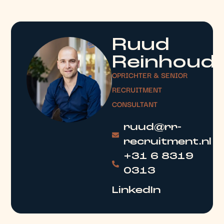
Ruud
Reinhoud
OPRICHTER & SENIOR
RECRUITMENT
CONSULTANT
ruud@rr-
recruitment.nl
+31 6 8319
0313
LinkedIn