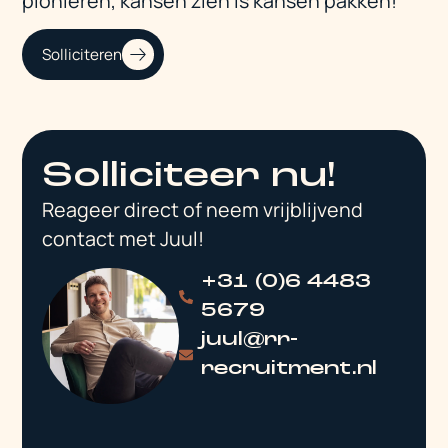
pionieren, kansen zien is kansen pakken!
Solliciteren
Solliciteer nu!
Reageer direct of neem vrijblijvend
contact met Juul!
+31 (0)6 4483
5679
juul@rr-
recruitment.nl