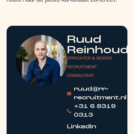
Ruud
Reinhoud
OPRICHTER & SENIOR
RECRUITMENT
CONSULTANT
ruud@rr-
recruitment.nl
+31 6 8319
0313
LinkedIn