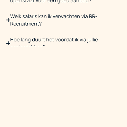
openstaat voor een goed aanbod?
Welk salaris kan ik verwachten via RR-
Recruitment?
Hoe lang duurt het voordat ik via jullie
geplaatst ben?
Ik ben net afgestudeerd — kan ik ook bij jullie
terecht?
CONTACT OPNEMEN